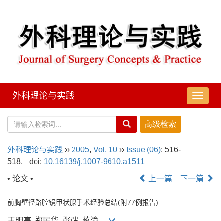
外科理论与实践
导
航
切
换
外科理论与实践
››
2005
,
Vol. 10
››
Issue (06)
: 516-
518.
doi:
10.16139/j.1007-9610.a1511
• 论文 •
上一篇
下一篇
前胸壁径路腔镜甲状腺手术经验总结(附77例报告)
王明亮, 郑民华, 张弢, 蒋渝,