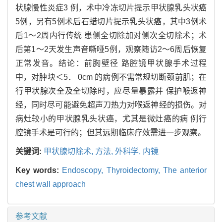
状腺慢性炎症3 例，术中冷冻切片提示甲状腺乳头状癌
5例，另有5例术后石蜡切片提示乳头状癌，其中3例术
后1～2周内行传统 患侧全切除加对侧次全切除术；术
后第1～2天发生声音嘶哑5例，观察随访2～6周后恢复
正常发音。结论：前胸壁径 路腔镜甲状腺手术过程
中，对肿块＜5． 0cm 的病例不需常规切断颈前肌；在
行甲状腺次全及全切除时，应尽量暴露并 保护喉返神
经，同时尽可能避免超声刀热力对喉返神经的损伤。对
病灶较小的甲状腺乳头状癌，尤其是微灶癌的病 例行
腔镜手术是可行的；但其远期临床疗效需进一步观察。
关键词:
甲状腺切除术,
方法,
外科学,
内镜
Key words:
Endoscopy,
Thyroidectomy,
The anterior
chest wall approach
参考文献