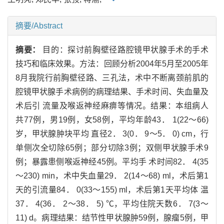
摘要/Abstract
摘要：
目的：探讨前胸壁径路腔镜甲状腺手术的手术
技巧和临床效果。方法：回顾分析2004年5月至2005年
8月我院行前胸壁径路、三孔法，术中不断离颈前肌的
腔镜甲状腺手术病例的病理结果、手术时间、失血量及
术后引 流量及喉返神经麻痹等情况。结果：本组病人
共77例，男19例，女58例，平均年龄43． 1(22～66)
岁，甲状腺肿块平均 直径2． 3(0． 9～5． 0) cm，行
单侧次全切除65例；部分切除3例；双侧甲状腺手术9
例；暴露患侧喉返神经45例。平均手 术时间82． 4(35
～230) min，术中失血量29． 2(14～68) ml，术后第1
天的引流量84． 0(33～155) ml，术后第1天平均体 温
37． 4(36． 2～38． 5) ℃，平均住院天数6． 7(3～
11) d。病理结果：结节性甲状腺肿59例，腺瘤5例，甲