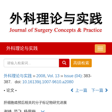
外科理论与实践
导
航
切
换
外科理论与实践
››
2008
,
Vol. 13
››
Issue (04)
: 383-
387.
doi:
10.16139/j.1007-9610.a2080
• 论文 •
上一篇
下一篇
肝细胞癌预后相关的分子标记物研究进展
谢峰, 范飞, 杨甲梅,