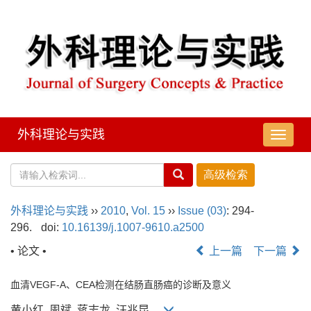
外科理论与实践
导
航
切
换
外科理论与实践
››
2010
,
Vol. 15
››
Issue (03)
: 294-
296.
doi:
10.16139/j.1007-9610.a2500
• 论文 •
上一篇
下一篇
血清VEGF-A、CEA检测在结肠直肠癌的诊断及意义
黄小红, 周斌, 蒋志龙, 汪兆昆,