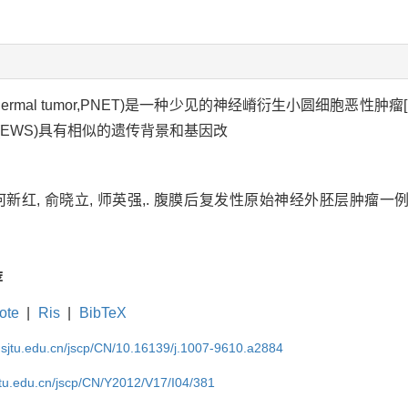
ectodermal tumor,PNET)是一种少见的神经嵴衍生小圆细胞恶
EWS)具有相似的遗传背景和基因改
何新红, 俞晓立, 师英强,. 腹膜后复发性原始神经外胚层肿瘤一例[J]. 
荐
ote
|
Ris
|
BibTeX
.sjtu.edu.cn/jscp/CN/10.16139/j.1007-9610.a2884
jtu.edu.cn/jscp/CN/Y2012/V17/I04/381