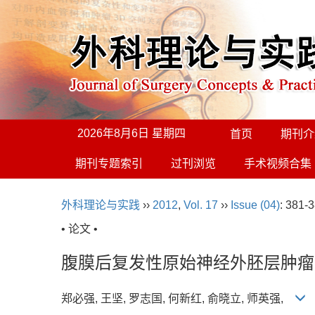
2026年8月6日 星期四
首页
期刊介
期刊专题索引
过刊浏览
手术视频合集
外科理论与实践
››
2012
,
Vol. 17
››
Issue (04)
: 381-3
• 论文 •
腹膜后复发性原始神经外胚层肿瘤
郑必强, 王坚, 罗志国, 何新红, 俞晓立, 师英强,