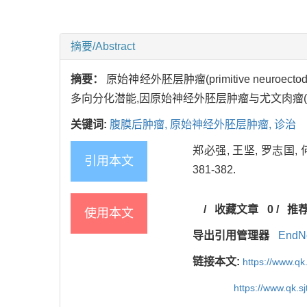
摘要/Abstract
摘要：
原始神经外胚层肿瘤(primitive neuro
多向分化潜能,因原始神经外胚层肿瘤与尤文肉瘤(
关键词:
腹膜后肿瘤,
原始神经外胚层肿瘤,
诊治
郑必强, 王坚, 罗志国, 
引用本文
381-382.
/
收藏文章
0
/
推
使用本文
导出引用管理器
EndN
链接本文:
https://www.qk
https://www.qk.s