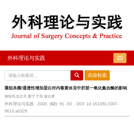
外科理论与实践
导
航
切
换
重组杀菌/通透性增加蛋白对内毒素休克中肝脏一氧化氮合酶的影响
姚咏明,彭志齐,董宁,于燕,盛志勇
外科理论与实践 . 2000, (
02
): 91 -93 . DOI: 10.16139/j.1007-
9610.a0329