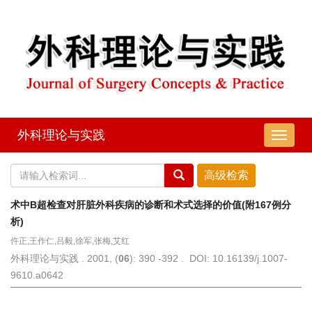
外科理论与实践
导
航
切
换
术中B超检查对肝脏外科疾病的诊断和术式选择的价值(附167例分
析)
仵正,王作仁,吕毅,徐军,张梅,艾红
外科理论与实践 . 2001, (
06
): 390 -392 . DOI: 10.16139/j.1007-
9610.a0642