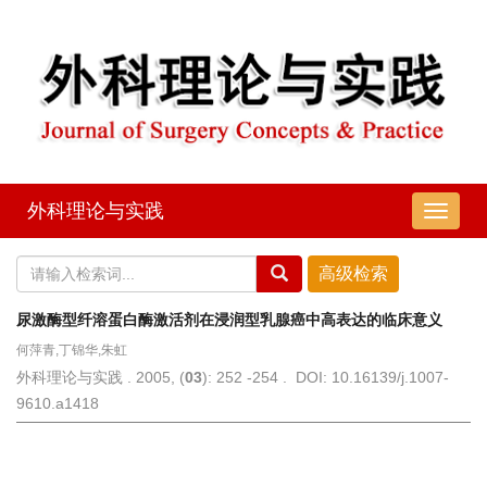
外科理论与实践
导
航
切
换
尿激酶型纤溶蛋白酶激活剂在浸润型乳腺癌中高表达的临床意义
何萍青,丁锦华,朱虹
外科理论与实践 . 2005, (
03
): 252 -254 . DOI: 10.16139/j.1007-
9610.a1418