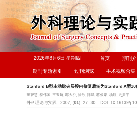
2026年8月6日 星期四
首页
期刊介
期刊专题索引
过刊浏览
手术视频合集
Stanford B型主动脉夹层腔内修复后转为Stanford A型1
董智慧, 符伟国, 王玉琦, 郭大乔, 徐欣, 陈斌, 蒋俊豪, 杨珏, 史振宇,
外科理论与实践 . 2007, (
01
): 27 -30 . DOI: 10.16139/j.