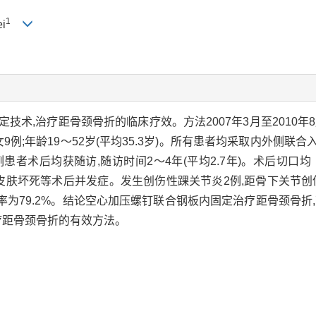
1
i
技术,治疗距骨颈骨折的临床疗效。方法2007年3月至2010年
女9例;年龄19～52岁(平均35.3岁)。所有患者均采取内外侧
患者术后均获随访,随访时间2～4年(平均2.7年)。术后切口均
肤坏死等术后并发症。发生创伤性踝关节炎2例,距骨下关节创伤性
,优良率为79.2%。结论空心加压螺钉联合钢板内固定治疗距骨颈骨
疗距骨颈骨折的有效方法。