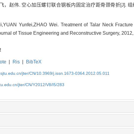
赵伟. 空心加压螺钉联合钢板内固定治疗距骨颈骨折[J]. 组织工程与
li,YUAN Yunfei,ZHAO Wei. Treatment of Talar Neck Fracture
 Journal of Tissue Engineering and Reconstructive Surgery, 2012,
荐
ote
|
Ris
|
BibTeX
.sjtu.edu.cn/jter/CN/10.3969/j.issn.1673-0364.2012.05.011
jtu.edu.cn/jter/CN/Y2012/V8/I5/283