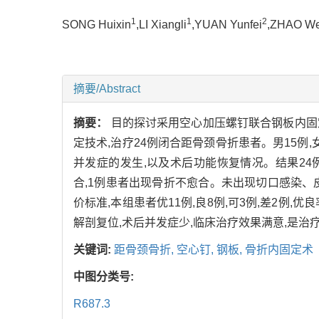
1
1
2
SONG Huixin
,LI Xiangli
,YUAN Yunfei
,ZHAO We
摘要/Abstract
摘要：
目的探讨采用空心加压螺钉联合钢板内固定
定技术,治疗24例闭合距骨颈骨折患者。男15例,
并发症的发生,以及术后功能恢复情况。结果24例
合,1例患者出现骨折不愈合。未出现切口感染、皮
价标准,本组患者优11例,良8例,可3例,差2例
解剖复位,术后并发症少,临床治疗效果满意,是治
关键词:
距骨颈骨折,
空心钉,
钢板,
骨折内固定术
中图分类号:
R687.3