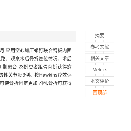
摘要
参考文献
8月,应用空心加压螺钉联合钢板内固
相关文章
联合入路。观察术后骨折复位情况、术后
Ⅰ期愈合,23例患者距骨骨折获得愈
Metrics
关节炎3例。按Hawkins疗效评
本文评价
折,可使骨折固定更加坚固,骨折可获得
回顶部