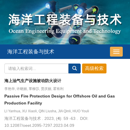
海洋工程装备与技术
导
航
切
换
海上油气生产设施被动防火设计
李艳华, 许晓丽, 覃柳莎, 贾庆丽, 霍有利
Passive Fire Protection Design for Offshore Oil and Gas
Production Facility
LI Yanhua, XU Xiaoli, QIN Liusha, JIA Qinli, HUO Youli
海洋工程装备与技术 . 2023, (
4
): 59 -63 . DOI:
10.12087/oeet.2095-7297.2023.04.09