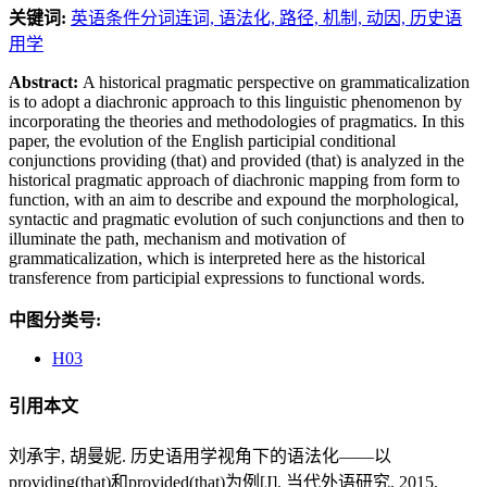
关键词:
英语条件分词连词,
语法化,
路径,
机制,
动因,
历史语
用学
Abstract:
A historical pragmatic perspective on grammaticalization
is to adopt a diachronic approach to this linguistic phenomenon by
incorporating the theories and methodologies of pragmatics. In this
paper, the evolution of the English participial conditional
conjunctions providing (that) and provided (that) is analyzed in the
historical pragmatic approach of diachronic mapping from form to
function, with an aim to describe and expound the morphological,
syntactic and pragmatic evolution of such conjunctions and then to
illuminate the path, mechanism and motivation of
grammaticalization, which is interpreted here as the historical
transference from participial expressions to functional words.
中图分类号:
H03
引用本文
刘承宇, 胡曼妮. 历史语用学视角下的语法化——以
providing(that)和provided(that)为例[J]. 当代外语研究, 2015,