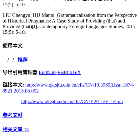
15(5): 5-10.
LIU Chengyu, HU Manni. Grammaticalization from the Perspective
of Historical Pragmatics: A Case Study of Providing (that) and
Provided (that)[J]. Contemporary Foreign Languages Studies, 2015,
15(5): 5-10.
使用本文
/
/
推荐
导出引用管理器
EndNote
|
Ris
|
BibTeX
链接本文:
http://www.qk.sjtu.edu.cn/cfls/CN/10.3969/j.issn.1674-
8921.2015.05.002
http://www.qk.sjtu.edu.cn/cfls/CN/Y2015/V15/I5/5
参考文献
相关文章
15