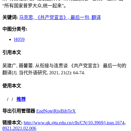
“所有国家普罗大众,统一起来”。
关键词:
马克思,
《共产党宣言》,
最后一句,
翻译
中图分类号:
H059
引用本文
吴建广, 聂馨蕾. 从衔接与连贯谈 《共产党宣言》 最后一句的
翻译[J]. 当代外语研究, 2021, 21(2): 64-74.
使用本文
/
/
推荐
导出引用管理器
EndNote
|
Ris
|
BibTeX
链接本文:
http://www.qk.sjtu.edu.cn/cfls/CN/10.3969/j.issn.1674-
8921.2021.02.006