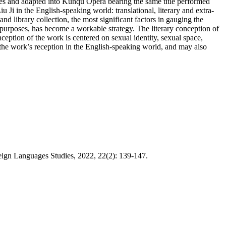
uages and adapted into Kunqu Opera bearing the same title performed
 Ji in the English-speaking world: translational, literary and extra-
nd library collection, the most significant factors in gauging the
l purposes, has become a workable strategy. The literary conception of
nception of the work is centered on sexual identity, sexual space,
f the work’s reception in the English-speaking world, and may also
gn Languages Studies, 2022, 22(2): 139-147.