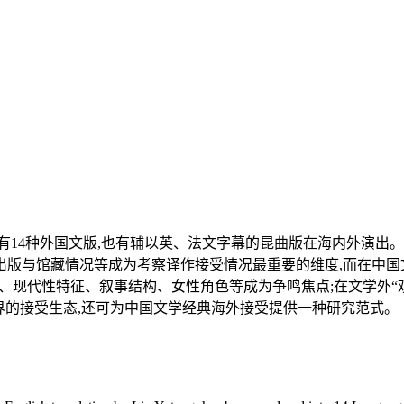
有14种外国文版,也有辅以英、法文字幕的昆曲版在海内外演出
、出版与馆藏情况等成为考察译作接受情况最重要的维度,而在中国文
性、现代性特征、叙事结构、女性角色等成为争鸣焦点;在文学外“
界的接受生态,还可为中国文学经典海外接受提供一种研究范式。