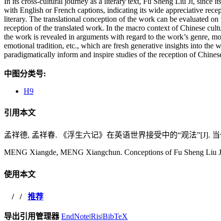
In its cross-cultural journey as a literary text, Fu Sheng Liu Ji, sin
with English or French captions, indicating its wide appreciative recep
literary. The translational conception of the work can be evaluated on 
reception of the translated work. In the macro context of Chinese cult
the work is revealed in arguments with regard to the work’s genre, mode
emotional tradition, etc., which are fresh generative insights into t
paradigmatically inform and inspire studies of the reception of Chines
中图分类号:
H9
引用本文
孟祥德, 孟祥春. 《浮生六记》在英语世界接受中的“观法”[J]. 当代外语研究,
MENG Xiangde, MENG Xiangchun. Conceptions of Fu Sheng Liu Ji in 
使用本文
/
/
推荐
导出引用管理器
EndNote
|
Ris
|
BibTeX