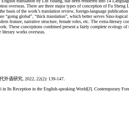
ce its English translation by Lin Yutang, has been rendered into 14 Lang
tion overseas. There are three major types of conception of Fu Sheng Liu
the basis of the work’s translation review, foreign-language publication a
ure “going global”, “thick translation”, which better serves Sino-logica
rn feature, narrative structure, female roles, etc. The extra-literary co
he work. These conceptions combined present a fairly complete ecology o
e literary works overseas.
 2022, 22(2): 139-147.
Its Reception in the English-speaking World[J]. Contemporary Forei