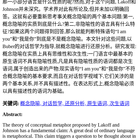
那一小部分语言是什么性质的呢?然而,对于这个问题, Lakoff和
Johnson并未深究。学术界对此有所论及,但并未加以明确回
答。这就有必要重新思考事关概念隐喻的两个基本问题:第一,
概念隐喻的实质到底是什么?第二,非隐喻性的语言具有什么特
征?如果这两个问题得到回答,那么就能判断特殊语句“I am
you”和“我是你”到底是不是概念隐喻。本文针对这些问题,以
Buber的对话哲学为指导,就概念隐喻进行还原分析。研究发现:
概念隐喻在实质上具有思维性和次生性;一门语言中最基本的
原生语词不具有隐喻性质,凡是具有隐喻性质的语词都是次生
语词,属于创造出来的产物;现实语句“I am you”和“我是你”不符
合概念隐喻的基本要求,而且在对话哲学视域下,它们关涉的是
两个基本关系,并不具有描述性。在表达形式上,概念隐喻必须
以具有描述性的语词为基础。
关键词:
概念隐喻,
对话哲学,
还原分析,
原生语词,
次生语词
Abstract:
The theory of conceptual metaphor proposed by Lakoff and
Johnson has a fundamental claim: A great deal of ordinary language
is metaphorical. This claim triggers a question to be thought about in