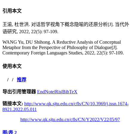
引用本文
王渝, 杜世洪. 对话哲学视角下概念隐喻的还原分析[J]. 当代外
语研究, 2022, 22(5): 97-109.
WANG Yu, DU Shihong. A Reductive Analysis of Conceptual
Metaphor from the Perspective of Philosophy of Dialogue[J].
Contemporary Foreign Languages Studies, 2022, 22(5): 97-109.
使用本文
/
/
推荐
导出引用管理器
EndNote
|
Ris
|
BibTeX
链接本文:
http://www.qk.sjtu.edu.cn/cfls/CN/10.3969/j.issn.1674-
8921.2022.05.011
http://www.qk.sjtu.edu.cn/cfls/CN/Y2022/V22/I5/97
图/表
2