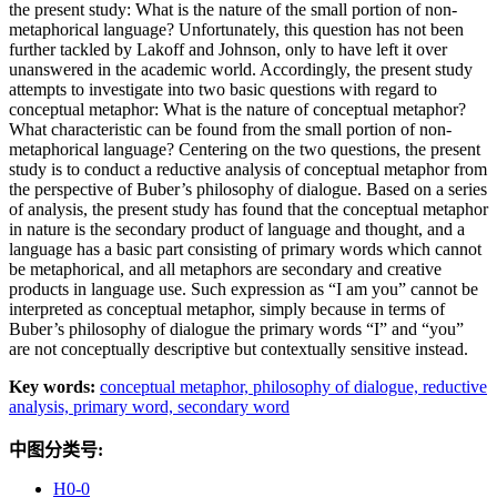
the present study: What is the nature of the small portion of non-
metaphorical language? Unfortunately, this question has not been
further tackled by Lakoff and Johnson, only to have left it over
unanswered in the academic world. Accordingly, the present study
attempts to investigate into two basic questions with regard to
conceptual metaphor: What is the nature of conceptual metaphor?
What characteristic can be found from the small portion of non-
metaphorical language? Centering on the two questions, the present
study is to conduct a reductive analysis of conceptual metaphor from
the perspective of Buber’s philosophy of dialogue. Based on a series
of analysis, the present study has found that the conceptual metaphor
in nature is the secondary product of language and thought, and a
language has a basic part consisting of primary words which cannot
be metaphorical, and all metaphors are secondary and creative
products in language use. Such expression as “I am you” cannot be
interpreted as conceptual metaphor, simply because in terms of
Buber’s philosophy of dialogue the primary words “I” and “you”
are not conceptually descriptive but contextually sensitive instead.
Key words:
conceptual metaphor,
philosophy of dialogue,
reductive
analysis,
primary word,
secondary word
中图分类号:
H0-0