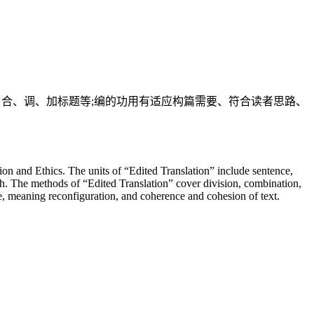
、合、调、加标题等;编的功用有适应构篇需要、符合读者思路、
tion and Ethics. The units of “Edited Translation” include sentence,
h. The methods of “Edited Translation” cover division, combination,
ode, meaning reconfiguration, and coherence and cohesion of text.