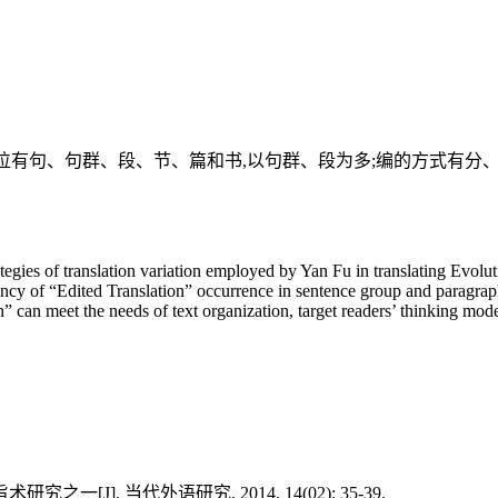
位有句、句群、段、节、篇和书,以句群、段为多;编的方式有分
ategies of translation variation employed by Yan Fu in translating Evolu
ency of “Edited Translation” occurrence in sentence group and paragrap
ion” can meet the needs of text organization, target readers’ thinking m
]. 当代外语研究, 2014, 14(02): 35-39.