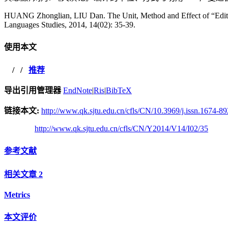
HUANG Zhonglian, LIU Dan. The Unit, Method and Effect of “Edited
Languages Studies, 2014, 14(02): 35-39.
使用本文
/
/
推荐
导出引用管理器
EndNote
|
Ris
|
BibTeX
链接本文:
http://www.qk.sjtu.edu.cn/cfls/CN/10.3969/j.issn.1674-8
http://www.qk.sjtu.edu.cn/cfls/CN/Y2014/V14/I02/35
参考文献
相关文章
2
Metrics
本文评价