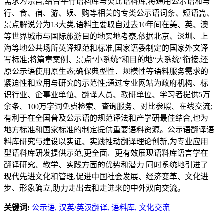
需求为宗旨,结合平行语料库与类比语料库,将通用公示语和与
行、食、宿、游、娱、购等相关的专类公示语词条、短语篇、
景点解说分为13大类,语料主要取自过去10年间在美、英、澳
等世界城市与国际旅游目的地实地考察,依据北京、深圳、上
海等地公共场所英译规范和标准,国家语委制定的国家外文译
写标准;将篇章案例、景点“小系统”和目的地“大系统”衔接,还
原公示语使用原生态;确保典型性、规模性等语料服务需求的
紧迫性和应用与研究的示范性;通过专业网站为政府机构、标
识行业、企事业单位、翻译人员、教研单位、学习者提供5万
余条、100万字词免费检索、查询服务、对比参照、在线交流;
有利于在全国普及公示语的规范译法和产学研最佳结合,也为
地方标准和国家标准的制定提供重要语料资源。公示语翻译语
料库研究与建设以实证、实践推动翻译理论创新,为专业应用
型语料库研发提供示范,更全面、更有效展现语料库语言学在
翻译研究、教学、实践方面的优势和潜力,同时系统地引进了
现代先进文化和管理,促进中国社会发展、经济变革、文化进
步、形象确立,助力走出去和走进来的中外双向交流。
关键词:
公示语,
汉英/英汉翻译,
语料库,
文化交流