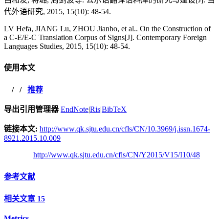
代外语研究, 2015, 15(10): 48-54.
LV Hefa, JIANG Lu, ZHOU Jianbo, et al.. On the Construction of
a C-E/E-C Translation Corpus of Signs[J]. Contemporary Foreign
Languages Studies, 2015, 15(10): 48-54.
使用本文
/
/
推荐
导出引用管理器
EndNote
|
Ris
|
BibTeX
链接本文:
http://www.qk.sjtu.edu.cn/cfls/CN/10.3969/j.issn.1674-
8921.2015.10.009
http://www.qk.sjtu.edu.cn/cfls/CN/Y2015/V15/I10/48
参考文献
相关文章
15
Metrics