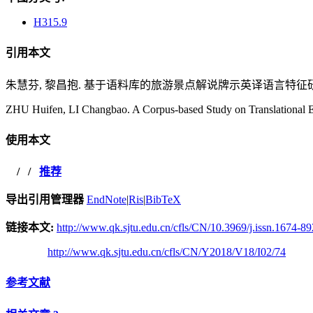
H315.9
引用本文
朱慧芬, 黎昌抱. 基于语料库的旅游景点解说牌示英译语言特征研究[J]. 当代
ZHU Huifen, LI Changbao. A Corpus-based Study on Translational Eng
使用本文
/
/
推荐
导出引用管理器
EndNote
|
Ris
|
BibTeX
链接本文:
http://www.qk.sjtu.edu.cn/cfls/CN/10.3969/j.issn.1674-8
http://www.qk.sjtu.edu.cn/cfls/CN/Y2018/V18/I02/74
参考文献