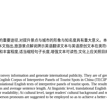
的重要途径,对提升景点与城市的形象与知名度具有重大意义。
。本文指出,旅游景点解说牌示英语翻译文本与英语原创文本在类
丰富程度,适当缩短句子长度,增强文本可读性;文化上应关照目
 convey information and generate international publicity. They are of gre
l English Corpus of Interpretive Panels of Tourist Spots in China (TECI
nslational English texts of interpretive panels of tourist spots. The r
average sentence length. At linguistic level, translational English tex
readability; At cultural level, target readers' cultural background and r
person pronouns are suggested to be employed so as to achieve a better