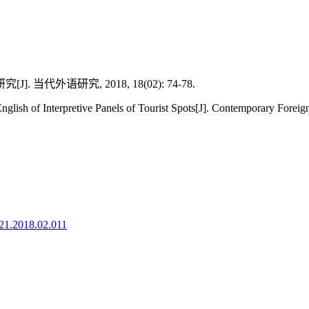
外语研究, 2018, 18(02): 74-78.
lish of Interpretive Panels of Tourist Spots[J]. Contemporary Foreig
921.2018.02.011