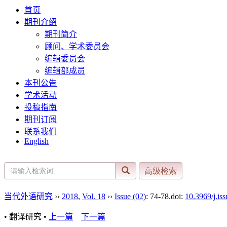
首页
期刊介绍
期刊简介
顾问、学术委员会
编辑委员会
编辑部成员
本刊公告
学术活动
投稿指南
期刊订阅
联系我们
English
当代外语研究
››
2018
,
Vol. 18
››
Issue (02)
: 74-78.
doi:
10.3969/j.is
• 翻译研究 •
上一篇
下一篇