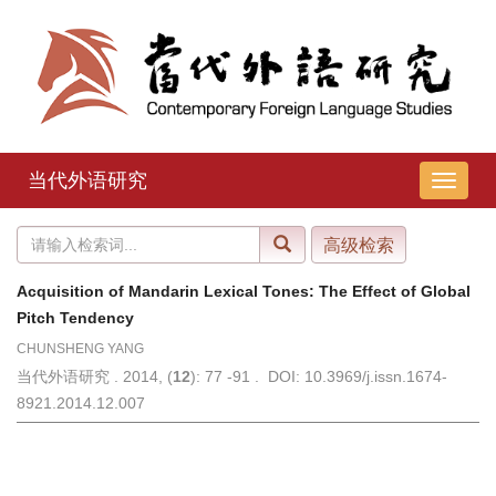
当代外语研究
导
航
切
换
Acquisition of Mandarin Lexical Tones: The Effect of Global
Pitch Tendency
CHUNSHENG YANG
当代外语研究 . 2014, (
12
): 77 -91 . DOI: 10.3969/j.issn.1674-
8921.2014.12.007