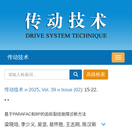
传动技术
导
航
切
换
传动技术
››
2025
,
Vol. 39
››
Issue (02)
: 15-22.
• •
基于PARAFAC和BP的齿轮裂纹故障诊断方法
梁晓培, 李少义, 吴坚, 易怀胜, 王志刚, 陈汉新