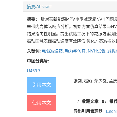
摘要/Abstract
摘要：
针对某新能源MPV电驱减速箱NVH问
率带内壳体谐响应分析。初始方案仿真结果与NVH台
结果指向性明显。提出试验工况下的减振方案,加
振动区域表面振动速度有效降低,优化方案减振效
关键词:
电驱减速箱,
动力学仿真,
NVH试验,
减振
中图分类号:
U469.7
张剑, 赵硕, 柴少彪, 孟庆
引用本文
/
收藏文章
0
/
推
使用本文
导出引用管理器
EndN