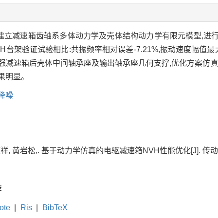
题,建立减速箱齿轴系多体动力学及壳体结构动力学有限元模型,进
架验证试验相比:共振频率相对误差-7.21%,振动速度幅值最大
强减速箱后壳体中间轴承座及输出轴承座几何支撑,优化方案仿真
果明显。
降噪
祥, 黄岩松,. 基于动力学仿真的电驱减速箱NVH性能优化[J]. 传动技术, 20
荐
ote
|
Ris
|
BibTeX