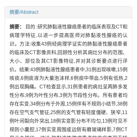
摘要/Abstract
摘要：
目的 :研究肺黏液性腺癌患者的临床表现及CT和
病理学特征,以进一步提高医师对肺黏液性腺癌的认
识。方法:收集43例经病理学证实的肺黏液性腺癌患者
的临床及CT影像资料,回顾性分析其病灶分布的范围、
大小、部位及其CT影像特征,并对其诊断要点进行评
价。结果:43例肺黏液性腺癌患者中,31例出现咳嗽,15例
咳痰,6例痰液为大量泡沫样,6例痰中带血,5例有低热,2
例出现胸痛。CT检查显示,31例患者的病灶呈两肺多发
性分布,9例为叶性分布,3例为节段性分布。所有患者均
存在实变,34例分布于外周,15例伴有不规则小结节,38例
存在空气支气管征,25例的支气管有轻度僵硬、狭窄,11
例叶间裂向外突出,18例实变影分布不均匀,13例可见不
规则小囊腔,17例实变周围或远侧有磨玻璃样影,7例CT