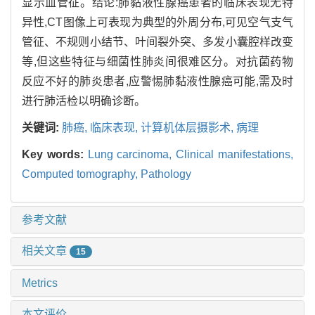
显示血管征。结论:肺黏液性腺癌患者的临床表现无特
异性,CT图像上可表现为典型的外周分布,可见空气支气
管征、不规则小结节、叶间裂外突、多发小囊腔样改变
等,但这些特征与细菌性肺炎间很难区分。对抗菌药物
反应不好的肺炎患者,应警惕肺黏液性腺癌可能,需及时
进行肺活检以明确诊断。
关键词:
肺癌,
临床表现,
计算机体层摄影术,
病理
Key words:
Lung carcinoma,
Clinical manifestations,
Computed tomography,
Pathology
参考文献
相关文章
15
Metrics
本文评价