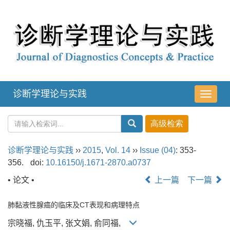
诊断学理论与实践
导
航
切
换
诊断学理论与实践
››
2015
,
Vol. 14
››
Issue (04)
: 353-
356.
doi:
10.16150/j.1671-2870.a0737
• 论文 •
上一篇
下一篇
肺黏液性腺癌的临床及CT表现和病理特点
宗晓福, 仇玉平, 张文娟, 俞同福,