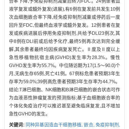
合率下降,予免疫抑制剂减量后转为FDC。24例患者血
液学复发或髓外复发(进展),有6例在复发前共发生10例
次血细胞嵌合率下降,经免疫抑制剂减量或停药后一度
回升至FDC,但最终血液学或髓外复发。12例患者在复
发或疾病进展后停用免疫抑制剂,共给予DLI23例次,其
中8例在DLI前或后给予化疗,最终5例再次达到完全缓
解,其余患者最终均因疾病复发死亡。Ⅱ度及Ⅱ度以上
急性移植物抗宿主病(GVHD)发生率为28.3%。慢性
GVHD发生率为55.7%。中位随访期为17(1.5～90.0)个
月,无病生存65例,死亡41例。67例标危患者预期3年生
存率为59.0%;39例高危患者预期3年生存率为44.7%。
结论:T淋巴细胞、NK细胞和B淋巴细胞的嵌合状态可作
为血液恶性肿瘤复发的预测指标;基于血细胞嵌合率的
个体化免疫治疗可以推迟甚至避免临床复发,且不增加
急性GVHD的发生。
关键词:
同种异基因造血干细胞移植,
嵌合,
免疫抑制剂,