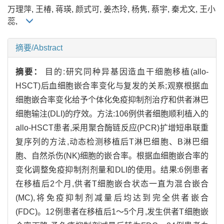
万理萍, 王椿, 蒋瑛, 颜式可, 姜杰玲, 杨隽, 蔡宇, 秦尤文, 王小
蕊,
摘要/Abstract
摘要：
目的:研究同种异基因造血干细胞移植(allo-
HSCT)后血细胞嵌合率变化与复发的关系;观察根据血
细胞嵌合率变化给予个体化免疫抑制剂治疗和供者淋巴
细胞输注(DLI)的疗效。方法:106例供者细胞顺利植入的
allo-HSCT患者,采用聚合酶链反应(PCR)扩增短串联重
复序列的方法,动态检测移植后T淋巴细胞、B淋巴细
胞、自然杀伤(NK)细胞的嵌合率。根据血细胞嵌合率的
变化调整免疫抑制剂剂量和DLI的使用。结果:6例患者
在移植后2个月,供者T细胞嵌合状态一直为混合嵌合
(MC),将免疫抑制剂减量后均达到完全供者嵌合
(FDC)。12例患者在移植后1～5个月,发生供者T细胞嵌