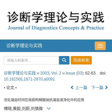
诊断学理论与实践
导
航
切
换
诊断学理论与实践
››
2003
,
Vol. 2
››
Issue (03)
: 62-63.
doi:
10.16150/j.1671-2870.a0091
• 论文 •
上一篇
下一篇
活化凝血时间在局部枸橼酸钠抗凝血液净化中的应用
傅晓,黄毅,刘蔚,刘慎微