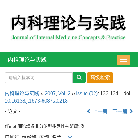
内科理论与实践
导
航
切
换
内科理论与实践
››
2007
,
Vol. 2
››
Issue (02)
: 133-134.
doi:
10.16138/j.1673-6087.a0218
• 论文 •
上一篇
下一篇
伴mott细胞增多非分泌型多发性骨髓瘤1例
周旭红, 赖毅妍, 庞缨, 冯莹,