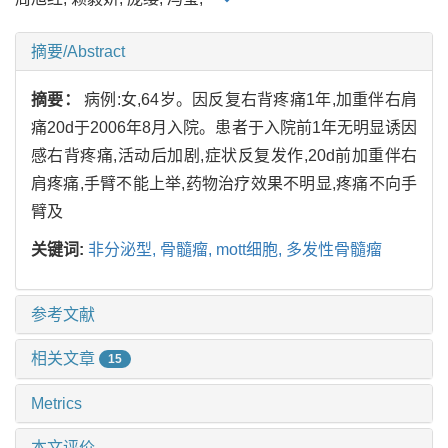
摘要/Abstract
摘要：
病例:女,64岁。因反复右背疼痛1年,加重伴右肩
痛20d于2006年8月入院。患者于入院前1年无明显诱因
感右背疼痛,活动后加剧,症状反复发作,20d前加重伴右
肩疼痛,手臂不能上举,药物治疗效果不明显,疼痛不向手
臂及
关键词:
非分泌型,
骨髓瘤,
mott细胞,
多发性骨髓瘤
参考文献
相关文章
15
Metrics
本文评价