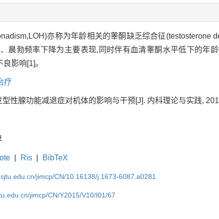
nadism,LOH)亦称为年龄相关的睾酮缺乏综合征(testosterone defi
ction,ED)、晨勃频率下降为主要表现,同时伴有血清睾酮水平低下
影响[1]。
治疗
发型性腺功能减退症对机体的影响与干预[J]. 内科理论与实践, 2015, 10(
荐
ote
|
Ris
|
BibTeX
.sjtu.edu.cn/jimcp/CN/10.16138/j.1673-6087.a0281
jtu.edu.cn/jimcp/CN/Y2015/V10/I01/67