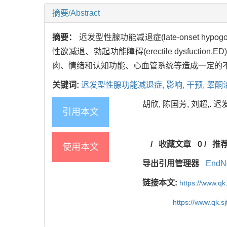
摘要/Abstract
摘要：
迟发型性腺功能减退症(late-onset hypogo
性欲减退、勃起功能障碍(erectile dysfu
肉、情绪和认知功能、心血管系统等造成一定的不良
关键词:
迟发型性腺功能减退症,
影响,
干预,
睾酮
胡欣, 陈国芳, 刘超,. 迟
引用本文
/
收藏文章
0
/
推
使用本文
导出引用管理器
EndN
链接本文:
https://www.qk
https://www.qk.s