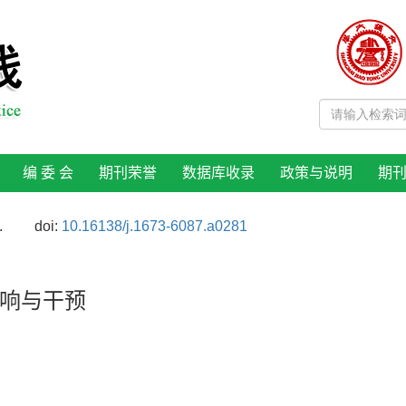
编 委 会
期刊荣誉
数据库收录
政策与说明
期
.
doi:
10.16138/j.1673-6087.a0281
响与干预