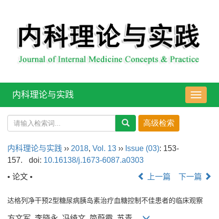
内科理论与实践
导
航
切
换
内科理论与实践
››
2018
,
Vol. 13
››
Issue (03)
: 153-
157.
doi:
10.16138/j.1673-6087.a0303
• 论文 •
上一篇
下一篇
达格列净干预2型糖尿病胰岛素治疗血糖控制不佳患者的临床观察
方文军, 李晓永, 冯绮文, 简蔚霞, 苏青,