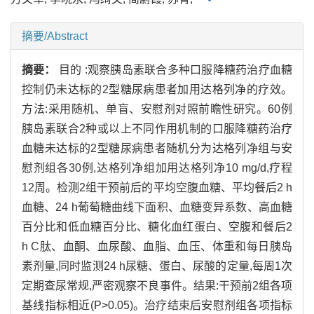
摘要/Abstract
摘要：
目的 :观察胰岛素联合多种口服降糖药治疗血糖
控制仍未达标的2型糖尿病患者加用达格列净的疗效。
方法:采用随机、单盲、安慰剂对照前瞻性研究。60例
胰岛素联合2种或以上不同作用机制的口服降糖药治疗
血糖未达标的2型糖尿病患者随机分为达格列净组与安
慰剂组各30例,达格列净组加用达格列净10 mg/d,疗程
12周。检测2组干预前后的平均空腹血糖、平均餐后2 h
血糖、24 h葡萄糖曲线下面积、血糖变异系数、高血糖
百分比和低血糖百分比、糖化血红蛋白、空腹和餐后2
h C肽、血酮、血尿酸、血脂、血压、体重和每日胰岛
素剂量,同时监测24 h尿糖、蛋白、尿酸的定量,每周1次
定期查尿常规,严密观察不良事件。结果:干预前2组各项
基线指标相近(P>0.05)。治疗结束后安慰剂组各项指标