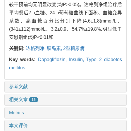
较干预前均无明显改变(均P>0.05)。达格列净组治疗后
平均餐后2 h血糖、24 h葡萄糖曲线下面积、血糖变异
系数、高血糖百分比分别下降(4.6±1.8)mmol/L、
(341±112)mmol/L、3.2±0.9、54.7%±19.8%,明显低于
安慰剂组(均P<0.01和
关键词:
达格列净,
胰岛素,
2型糖尿病
Key words:
Dapagliflozin,
Insulin,
Type 2 diabetes
mellitus
参考文献
相关文章
15
Metrics
本文评价