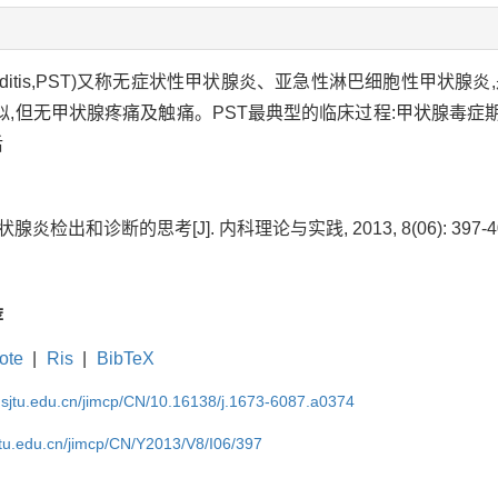
e thyroiditis,PST)又称无症状性甲状腺炎、亚急性淋巴细胞性
,但无甲状腺疼痛及触痛。PST最典型的临床过程:甲状腺毒症期
后
腺炎检出和诊断的思考[J]. 内科理论与实践, 2013, 8(06): 397-40
荐
ote
|
Ris
|
BibTeX
.sjtu.edu.cn/jimcp/CN/10.16138/j.1673-6087.a0374
jtu.edu.cn/jimcp/CN/Y2013/V8/I06/397