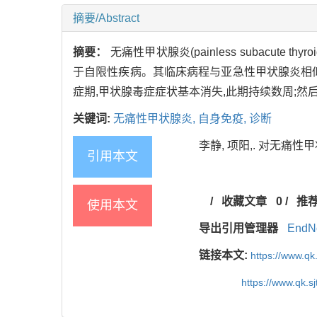
摘要/Abstract
摘要：
无痛性甲状腺炎(painless subacut
于自限性疾病。其临床病程与亚急性甲状腺炎相似
症期,甲状腺毒症症状基本消失,此期持续数周;然
关键词:
无痛性甲状腺炎,
自身免疫,
诊断
李静, 项阳,. 对无痛性甲状
引用本文
/
收藏文章
0
/
推
使用本文
导出引用管理器
EndN
链接本文:
https://www.qk
https://www.qk.s