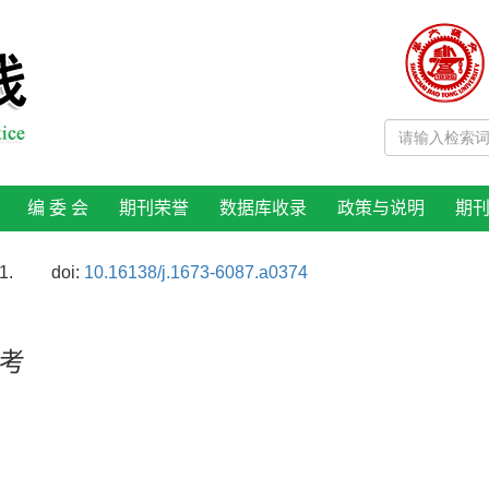
编 委 会
期刊荣誉
数据库收录
政策与说明
期
1.
doi:
10.16138/j.1673-6087.a0374
考