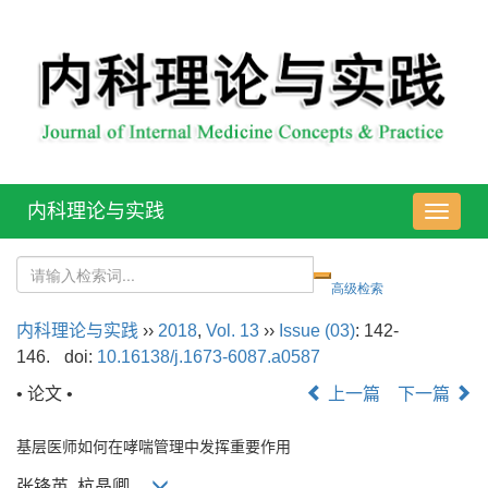
内科理论与实践
导
航
切
换
内科理论与实践
››
2018
,
Vol. 13
››
Issue (03)
: 142-
146.
doi:
10.16138/j.1673-6087.a0587
• 论文 •
上一篇
下一篇
基层医师如何在哮喘管理中发挥重要作用
张锋英, 杭晶卿,