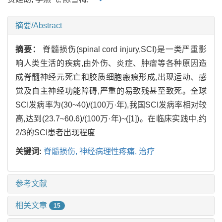
摘要/Abstract
摘要：
脊髓损伤(spinal cord injury,SCI)是一类严重影
响人类生活的疾病,由外伤、炎症、肿瘤等各种原因造
成脊髓神经元死亡和胶质细胞瘢痕形成,出现运动、感
觉及自主神经功能障碍,严重的易致残甚至致死。全球
SCI发病率为(30~40)/(100万·年),我国SCI发病率相对较
高,达到(23.7~60.6)/(100万·年)~([1])。在临床实践中,约
2/3的SCI患者出现程度
关键词:
脊髓损伤,
神经病理性疼痛,
治疗
参考文献
相关文章
15