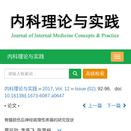
内科理论与实践
导
航
切
换
内科理论与实践
››
2017
,
Vol. 12
››
Issue (02)
: 92-96.
doi:
10.16138/j.1673-6087.a0647
• 论文 •
上一篇
下一篇
脊髓损伤后神经病理性疼痛的研究现状
贾延劼, 李燕飞, 陈雪梅,