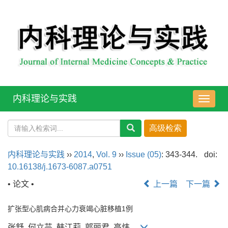
内科理论与实践
导
航
切
换
内科理论与实践
››
2014
,
Vol. 9
››
Issue (05)
: 343-344.
doi:
10.16138/j.1673-6087.a0751
• 论文 •
上一篇
下一篇
扩张型心肌病合并心力衰竭心脏移植1例
张舒, 何立芸, 韩江莉, 郭丽君, 高炜,