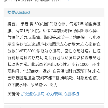
摘要/Abstract
摘要：
患者:男,60岁,因"间断心悸、气短7年,加重伴腹
胀、纳差1周"入院。患者7年前无明显诱因出现心悸、
气短伴乏力,无胸痛、胸闷等,就诊于当地医院。心电图
示室性心动过速,超声心动图示左心房增大,左心室射血
分数(LVEF)30%,诊断为心肌病、室性心动过速。住院
行射频消融治疗成功,期间行冠状动脉造影检查未见冠
状动脉异常。此后患者未出现心悸,可步行1000 m不出
现胸闷、气短症状。近2年自觉活动耐力逐渐下降,多次
因呼吸困难加重,夜间不能平卧,伴咳嗽、咯淡粉色痰、
双下肢水肿、尿量减少、乏力,
关键词:
扩张型心肌病,
心力衰竭,
心脏移植