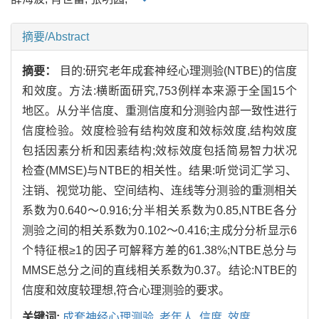
摘要/Abstract
摘要：
目的:研究老年成套神经心理测验(NTBE)的信度
和效度。方法:横断面研究,753例样本来源于全国15个
地区。从分半信度、重测信度和分测验内部一致性进行
信度检验。效度检验有结构效度和效标效度,结构效度
包括因素分析和因素结构;效标效度包括简易智力状况
检查(MMSE)与NTBE的相关性。结果:听觉词汇学习、
注销、视觉功能、空间结构、连线等分测验的重测相关
系数为0.640～0.916;分半相关系数为0.85,NTBE各分
测验之间的相关系数为0.102～0.416;主成分分析显示6
个特征根≥1的因子可解释方差的61.38%;NTBE总分与
MMSE总分之间的直线相关系数为0.37。结论:NTBE的
信度和效度较理想,符合心理测验的要求。
关键词:
成套神经心理测验,
老年人,
信度,
效度