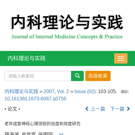
内科理论与实践
导
航
切
换
内科理论与实践
››
2007
,
Vol. 2
››
Issue (02)
: 103-105.
doi:
10.16138/j.1673-6087.a0756
• 论文 •
上一篇
下一篇
老年成套神经心理测验的信度和效度研究
薛海波, 肖世富, 张明园,