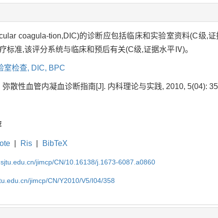
avascular coagula-tion,DIC)的诊断应包括临床和实验室资
和治疗标准,该评分系统与临床和预后有关(C级,证据水平Ⅳ)。
验室检查,
DIC,
BPC
 弥散性血管内凝血诊断指南[J]. 内科理论与实践, 2010, 5(04): 358
荐
ote
|
Ris
|
BibTeX
.sjtu.edu.cn/jimcp/CN/10.16138/j.1673-6087.a0860
jtu.edu.cn/jimcp/CN/Y2010/V5/I04/358