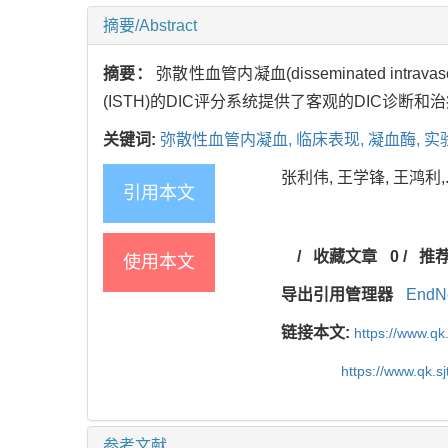
摘要/Abstract
摘要：
弥散性血管内凝血(disseminated intr
(ISTH)的DIC评分系统提供了客观的DIC诊断
关键词:
弥散性血管内凝血,
临床表现,
凝血酶,
实
张利伟, 王学锋, 王鸿利,.
引用本文
/
收藏文章
0
/
推
使用本文
导出引用管理器
EndN
链接本文:
https://www.qk
https://www.qk.s
参考文献