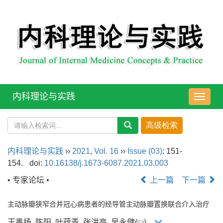
内科理论与实践
导
航
切
换
内科理论与实践
››
2021
,
Vol. 16
››
Issue (03)
: 151-
154.
doi:
10.16138/j.1673-6087.2021.03.003
• 专家论坛 •
上一篇
下一篇
主动脉瓣狭窄合并冠心病患者的经导管主动脉瓣置换联合介入治疗
王墨扬, 陈阳, 叶蕴青, 张洪亮, 吴永健(
)