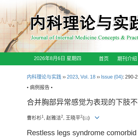
2026年8月6日 星期四
首页
期刊介绍
内科理论与实践
››
2023
,
Vol. 18
››
Issue (04)
: 290-2
• 病例报告 •
合并胸部异常感觉为表现的下肢不
1
2
2
曹杉杉
, 赵雅洁
, 王晓平
(
)
Restless legs syndrome comorbid 