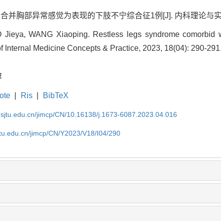
 合并胸部异常感觉为表现的下肢不宁综合征1例[J]. 内科理论与实践, 2023,
ieya, WANG Xiaoping. Restless legs syndrome comorbid wi
 of Internal Medicine Concepts & Practice, 2023, 18(04): 290-291
荐
ote
|
Ris
|
BibTeX
.sjtu.edu.cn/jimcp/CN/10.16138/j.1673-6087.2023.04.016
jtu.edu.cn/jimcp/CN/Y2023/V18/I04/290