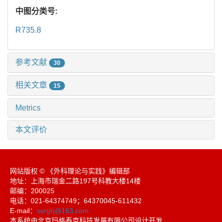
中图分类号:
R735.8
参考文献
30
相关文章
15
Metrics
本文评价
网站版权 © 《外科理论与实践》编辑部
地址：上海市瑞金二路197号科教大楼14楼
邮编：200025
电话：021-64374749；64370045-611432
E-mail：
surgrj@163.com
本系统由北京玛格泰克科技发展有限公司设计开发