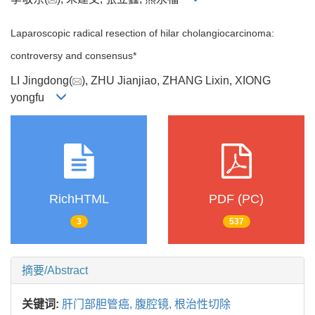
Laparoscopic radical resection of hilar cholangiocarcinoma:
controversy and consensus*
LI Jingdong(
), ZHU Jianjiao, ZHANG Lixin, XIONG
yongfu
RichHTML
PDF (PC)
3
537
摘要/Abstract
关键词:
肝门部胆管癌,
腹腔镜,
根治性切除