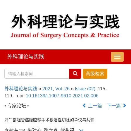
外科理论与实践
导
航
切
换
外科理论与实践
››
2021
,
Vol. 26
››
Issue (02)
: 115-
119.
doi:
10.16139/j.1007-9610.2021.02.006
• 专家论坛 •
上一篇
下一篇
肝门部胆管癌腹腔镜手术根治性切除的争议与共识
李敬东(
), 朱建交, 张立鑫, 熊永福