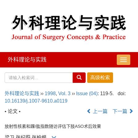
外科理论与实践
导
航
切
换
外科理论与实践
››
1998
,
Vol. 3
››
Issue (04)
: 119-5.
doi:
10.16139/j.1007-9610.a0119
• 论文 •
上一篇
下一篇
放射性核素和踝/肱指数随访评估下肢ASO术后效果
梁卫,张纪蔚,张柏根