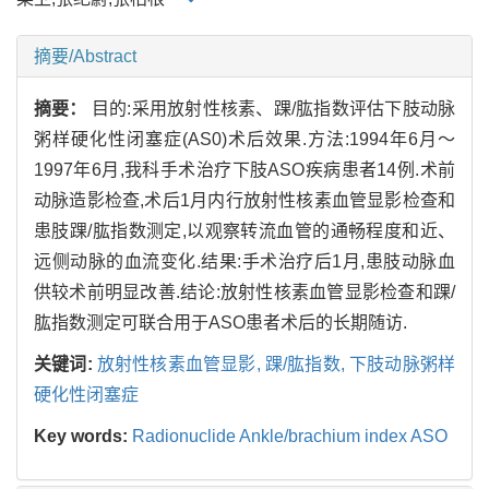
摘要/Abstract
摘要：
目的:采用放射性核素、踝/肱指数评估下肢动脉
粥样硬化性闭塞症(AS0)术后效果.方法:1994年6月～
1997年6月,我科手术治疗下肢ASO疾病患者14例.术前
动脉造影检查,术后1月内行放射性核素血管显影检查和
患肢踝/肱指数测定,以观察转流血管的通畅程度和近、
远侧动脉的血流变化.结果:手术治疗后1月,患肢动脉血
供较术前明显改善.结论:放射性核素血管显影检查和踝/
肱指数测定可联合用于ASO患者术后的长期随访.
关键词:
放射性核素血管显影,
踝/肱指数,
下肢动脉粥样
硬化性闭塞症
Key words:
Radionuclide Ankle/brachium index ASO