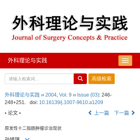
外科理论与实践
导
航
切
换
外科理论与实践
››
2004
,
Vol. 9
››
Issue (03)
: 246-
248+251.
doi:
10.16139/j.1007-9610.a1209
• 论文 •
上一篇
下一篇
原发性十二指肠肿瘤诊治现状
孙婧璟