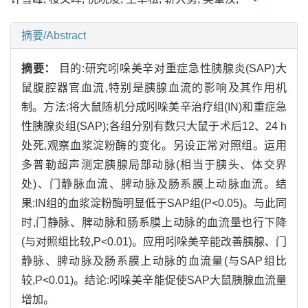
摘要/Abstract
摘要：
目的:研究吲哚美辛对重症急性胰腺炎(SAP)大
鼠腹腔器官血流,特别是胰腺血流的影响及其作用机
制。方法:将大鼠随机分成吲哚美辛治疗组(IN)和重症急
性胰腺炎组(SAP);各组分别有数只大鼠于术后12、24 h
处死,观察血浆淀粉酶的变化。另设正常对照组。运用
多普勒超声测定胰腺局部动脉(相当于胰头、体交界
处)、门静脉血流、脾动脉及肠系膜上动脉血流。结
果:IN组的血浆淀粉酶明显低于SAP组(P<0.05)。与此同
时,门静脉、脾动脉和肠系膜上动脉的血流量也行下降
(与对照组比较,P<0.01)。应用吲哚美辛能改善胰腺、门
静脉、脾动脉及肠系膜上动脉的血流量(与SAP组比
较,P<0.01)。结论:吲哚美辛能促使SAP大鼠胰腺血流量
增加。