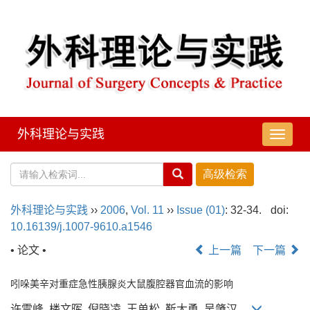
外科理论与实践
导
航
切
换
外科理论与实践
››
2006
,
Vol. 11
››
Issue (01)
: 32-34.
doi:
10.16139/j.1007-9610.a1546
• 论文 •
上一篇
下一篇
吲哚美辛对重症急性胰腺炎大鼠腹腔器官血流的影响
许雪峰, 楼文晖, 倪晓凌, 王单松, 靳大勇, 吴肇汉,