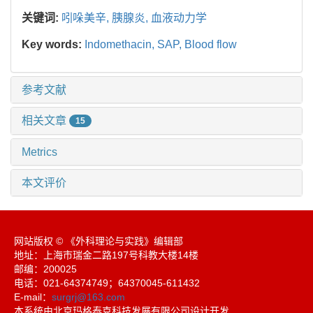
关键词:
吲哚美辛,
胰腺炎,
血液动力学
Key words:
Indomethacin,
SAP,
Blood flow
参考文献
相关文章
15
Metrics
本文评价
网站版权 © 《外科理论与实践》编辑部
地址：上海市瑞金二路197号科教大楼14楼
邮编：200025
电话：021-64374749；64370045-611432
E-mail：
surgrj@163.com
本系统由北京玛格泰克科技发展有限公司设计开发