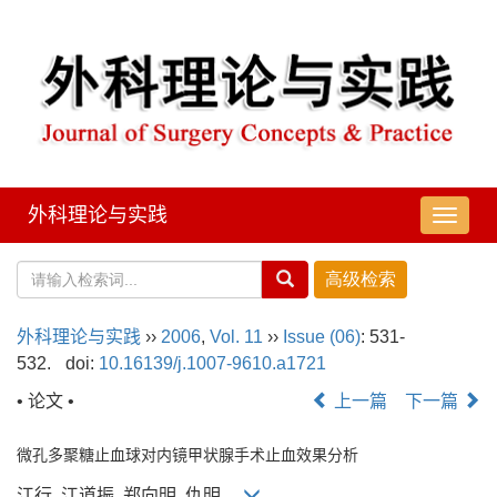
外科理论与实践
导
航
切
换
外科理论与实践
››
2006
,
Vol. 11
››
Issue (06)
: 531-
532.
doi:
10.16139/j.1007-9610.a1721
• 论文 •
上一篇
下一篇
微孔多聚糖止血球对内镜甲状腺手术止血效果分析
江行, 江道振, 郑向明, 仇明,