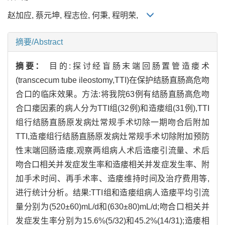
赵加应, 蔡元坤, 程志俭, 何秉, 程明荣,
摘要/Abstract
摘要：
目的:探讨经盲肠末端回肠置管造瘘术
(transcecum tube ileostomy,TTI)在保护结肠直肠高危吻
合口的临床效果。方法:将我院63例有结肠直肠高危吻
合口瘘因素的病人分为TTI组(32例)和造瘘组(31例),TTI
组行结肠直肠原发病灶常规手术切除一期吻合后附加
TTI,造瘘组行结肠直肠原发病灶常规手术切除附加预防
性末端回肠造瘘,观察两组病人术后造瘘引流量、术后
吻合口相关并发症发生率和造瘘相关并发症发生率、附
加手术时间、再手术率、造瘘维持时间及治疗费用等,
进行统计分析。结果:TTI组和造瘘组病人造瘘平均引流
量分别为(520±60)mL/d和(630±80)mL/d;吻合口相关并
发症发生率分别为15.6%(5/32)和45.2%(14/31);造瘘相