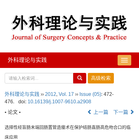
外科理论与实践
导
航
切
换
外科理论与实践
››
2012
,
Vol. 17
››
Issue (05)
: 472-
476.
doi:
10.16139/j.1007-9610.a2908
• 论文 •
上一篇
下一篇
选择性经盲肠末端回肠置管造瘘术在保护结肠直肠高危吻合口的临
床应用