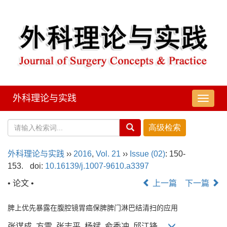
外科理论与实践
导
航
切
换
外科理论与实践
››
2016
,
Vol. 21
››
Issue (02)
: 150-
153.
doi:
10.16139/j.1007-9610.a3397
• 论文 •
上一篇
下一篇
脾上优先暴露在腹腔镜胃癌保脾脾门淋巴结清扫的应用
张谋成, 方雷, 张志平, 杨斌, 俞秀冲, 邱江锋,