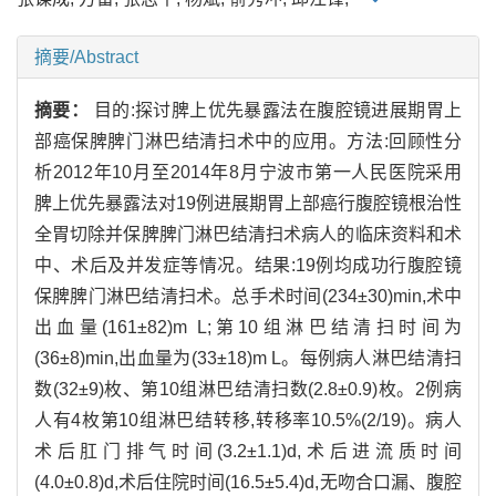
摘要/Abstract
摘要：
目的:探讨脾上优先暴露法在腹腔镜进展期胃上
部癌保脾脾门淋巴结清扫术中的应用。方法:回顾性分
析2012年10月至2014年8月宁波市第一人民医院采用
脾上优先暴露法对19例进展期胃上部癌行腹腔镜根治性
全胃切除并保脾脾门淋巴结清扫术病人的临床资料和术
中、术后及并发症等情况。结果:19例均成功行腹腔镜
保脾脾门淋巴结清扫术。总手术时间(234±30)min,术中
出血量(161±82)m L;第10组淋巴结清扫时间为
(36±8)min,出血量为(33±18)m L。每例病人淋巴结清扫
数(32±9)枚、第10组淋巴结清扫数(2.8±0.9)枚。2例病
人有4枚第10组淋巴结转移,转移率10.5%(2/19)。病人
术后肛门排气时间(3.2±1.1)d,术后进流质时间
(4.0±0.8)d,术后住院时间(16.5±5.4)d,无吻合口漏、腹腔