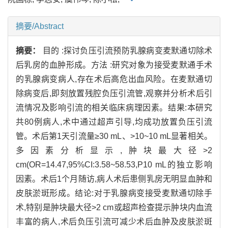
摘要/Abstract
摘要：
目的 :探讨负压引流预防乳腺病变麦默通切除术
后乳房的血肿形成。方法 :研究对象为接受麦默通手术
的乳腺病变病人,存在术后高危出血风险。在麦默通切
除病变后,即刻放置残腔负压引流管,观察并分析术后引
流情况及影响引流的相关临床病理因素。结果:本研究
共80例病人,术中通过超声引导,均成功放置负压引流
管。术后第1天引流量≥30 mL、>10~10 mL显著相关。
多因素分析显示,肿块最大径>2
cm(OR=14.47,95%CI:3.58~58.53,P10 mL的独立影响
因素。术后1个月随访,病人术后患侧乳房无明显血肿和
皮肤淤斑形成。结论:对于乳腺病变接受麦默通切除手
术,特别是肿块最大径>2 cm或超声检查提示肿块内血流
丰富的病人,术后负压引流可减少术后血肿及皮肤淤斑