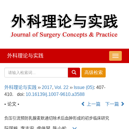
外科理论与实践
导
航
切
换
外科理论与实践
››
2017
,
Vol. 22
››
Issue (05)
: 407-
410.
doi:
10.16139/j.1007-9610.a3588
• 论文 •
上一篇
下一篇
负压引流预防乳腺麦默通切除术后血肿形成的初步临床研究
阮国栋, 李志安, 虞伟琴, 陈小松,