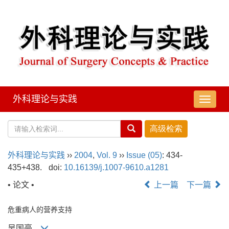
外科理论与实践
导
航
切
换
外科理论与实践
››
2004
,
Vol. 9
››
Issue (05)
: 434-
435+438.
doi:
10.16139/j.1007-9610.a1281
• 论文 •
上一篇
下一篇
危重病人的营养支持
吴国豪