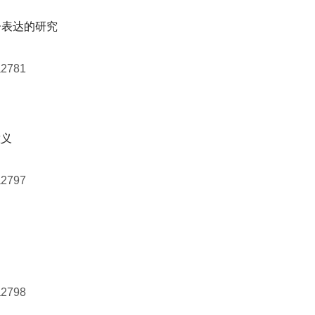
因子表达的研究
a2781
意义
a2797
a2798