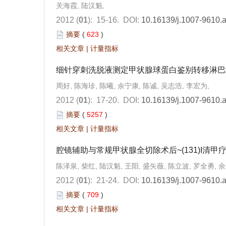
关海霞, 陆汉魁,
2012 (
01
): 15-16.
DOI:
10.16139/j.1007-9610.
摘要
(
623
)
相关文章
|
计量指标
细针穿刺洗脱液测定甲状腺球蛋白鉴别转移淋巴
周好, 陈海珍, 陈曦, 余宁康, 陈诚, 吴志浩, 李宏为,
2012 (
01
): 17-20.
DOI:
10.16139/j.1007-9610.
摘要
(
5257
)
相关文章
|
计量指标
腔镜辅助与常规甲状腺全切除术后~(131)I清甲
陈泽泉, 柴红, 陆汉魁, 王阳, 盛矢薇, 陈立波, 罗全勇, 
2012 (
01
): 21-24.
DOI:
10.16139/j.1007-9610.
摘要
(
709
)
相关文章
|
计量指标