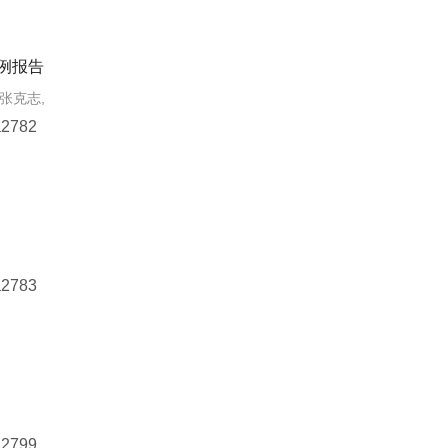
例报告
 张克志,
a2782
a2783
a2799