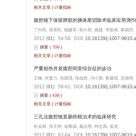
相关文章
|
计量指标
腹腔镜下保留脾脏的胰体尾切除术临床应用:附5
丁向民, 谈景旺, 钱建军, 柏斗胜, 姚捷, 李振南, 蒋国庆,
2012 (
01
): 54-58.
DOI:
10.16139/j.1007-9610.
摘要
(
706
)
相关文章
|
计量指标
严重创伤并发腹腔间室综合征的诊治
王楠, 何显力, 包国强, 张战胜, 冯小英, 鲁建国, 高德明,
2012 (
01
): 59-61.
DOI:
10.16139/j.1007-9610.
摘要
(
438
)
相关文章
|
计量指标
三孔法腹腔镜直肠癌根治术的临床研究
杜金林, 张天明, 金晰函, 戴志慧, 钟志凤, 崔龙,
2012 (
01
): 62-64.
DOI:
10.16139/j.1007-9610.