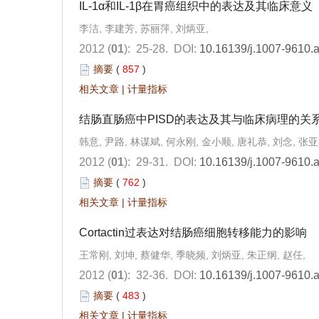
IL-1α和IL-1β在胃癌组织中的表达及其临床意义
李洁, 李建芳, 苏丽萍, 刘炳亚,
2012 (
01
): 25-28.
DOI:
10.16139/j.1007-9610.
摘要
(
857
)
相关文章
|
计量指标
结肠直肠癌中PISD的表达及其与临床病理的关
韩意, 尹路, 林谋斌, 何永刚, 金小顺, 唐礼恭, 刘念, 张亚
2012 (
01
): 29-31.
DOI:
10.16139/j.1007-9610.
摘要
(
762
)
相关文章
|
计量指标
Cortactin过表达对结肠癌细胞转移能力的影响
王常刚, 刘坤, 蔡健华, 季晓频, 刘炳亚, 朱正纲, 赵任,
2012 (
01
): 32-36.
DOI:
10.16139/j.1007-9610.
摘要
(
483
)
相关文章
|
计量指标