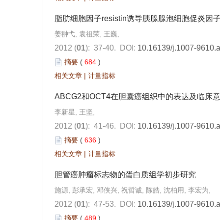
脂肪细胞因子resistin诱导胰腺腺泡细胞促炎
姜翀弋, 袁祖荣, 王巍,
2012 (
01
): 37-40.
DOI:
10.16139/j.1007-9610.
摘要
(
684
)
相关文章
|
计量指标
ABCG2和OCT4在胆囊癌组织中的表达及临床
李新星, 王坚,
2012 (
01
): 41-46.
DOI:
10.16139/j.1007-9610.
摘要
(
636
)
相关文章
|
计量指标
胆管癌肿瘤标志物的蛋白质组学初步研究
施源, 彭承宏, 邓侠兴, 祝哲诚, 陈皓, 沈柏用, 李宏为,
2012 (
01
): 47-53.
DOI:
10.16139/j.1007-9610.
摘要
(
489
)