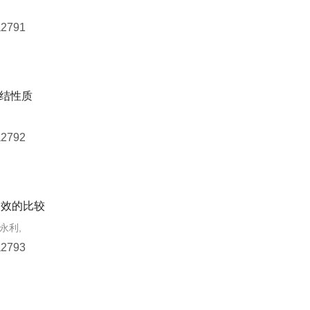
a2791
结性质
a2792
疗效的比较
余永利,
a2793