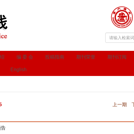
绍
编 委 会
投稿指南
期刊荣誉
期刊订阅
English
5
上一期
预告