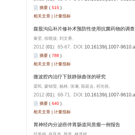
摘要
(
515
)
相关文章
|
计量指标
腹股沟疝补片修补术预防性使用抗菌药物的调查
秦坚, 徐晓波, 刘文勇,
2012 (
01
): 65-67.
DOI:
10.16139/j.1007-9610.
摘要
(
788
)
相关文章
|
计量指标
微波腔内治疗下肢静脉曲张的研究
梁民, 蒙锦莹, 杨林, 张澜, 陈延会, 祁光裕,
2012 (
01
): 68-71.
DOI:
10.16139/j.1007-9610.
摘要
(
640
)
相关文章
|
计量指标
胃神经内分泌癌伴胃肠道间质瘤一例报告
邱美婷, 张亚杰, 韩意, 林谋斌,