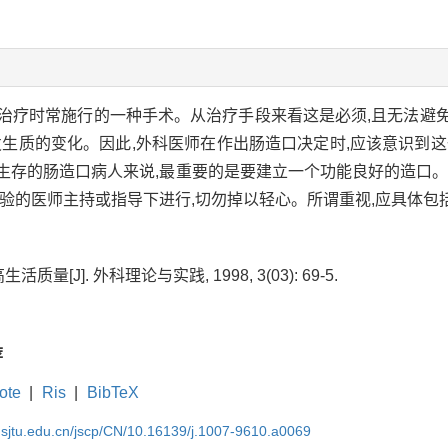
治疗时常施行的一种手术。从治疗手段来看这是必须,且无法避
发生质的变化。因此,外科医师在作出肠造口决定时,应该意识到
长期生存的肠造口病人来说,最重要的是要建立一个功能良好的造口
经验的医师主持或指导下进行,切勿掉以轻心。所谓重视,应具体包
量[J]. 外科理论与实践, 1998, 3(03): 69-5.
荐
ote
|
Ris
|
BibTeX
.sjtu.edu.cn/jscp/CN/10.16139/j.1007-9610.a0069