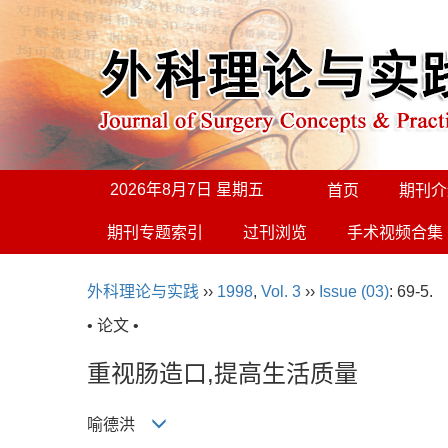
2026年8月7日 星期五
首页
期刊介
期刊专题索引
过刊浏览
手术视频合集
外科理论与实践
››
1998
,
Vol. 3
››
Issue (03)
: 69-5.
• 论文 •
重视肠造口,提高生活质量
喻德洪