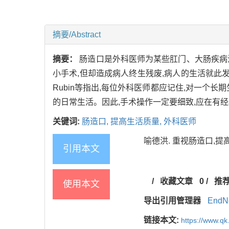
摘要/Abstract
摘要：
肠造口是外科医师为某些肛门、大肠疾病
小手术,但却造成病人终生残废,病人的生活就此
Rubin等指出,每位外科医师都应记住,对一个
的日常生活。因此,手术操作一定要细致,应在有
关键词:
肠造口,
提高生活质量,
外科医师
喻德洪. 重视肠造口,提高生活质
引用本文
/
收藏文章
0
/
推
使用本文
导出引用管理器
EndN
链接本文:
https://www.qk