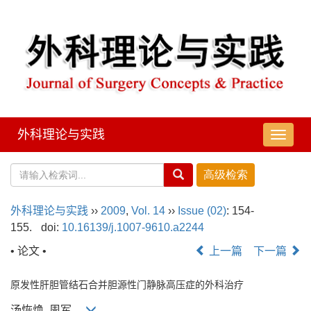
外科理论与实践
导
航
切
换
外科理论与实践
››
2009
,
Vol. 14
››
Issue (02)
: 154-
155.
doi:
10.16139/j.1007-9610.a2244
• 论文 •
上一篇
下一篇
原发性肝胆管结石合并胆源性门静脉高压症的外科治疗
汤恢焕, 周军,