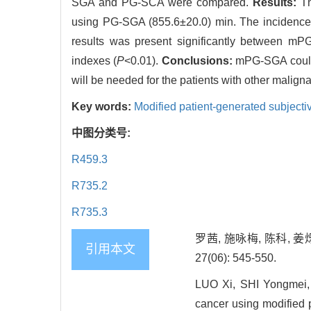
SGA and PG-SCA were compared.
Results:
Th
using PG-SGA (855.6±20.0) min. The incidence 
results was present significantly between m
indexes (
P
<0.01).
Conclusions:
mPG-SGA could b
will be needed for the patients with other malign
Key words:
Modified patient-generated subject
中图分类号:
R459.3
R735.2
R735.3
罗茜, 施咏梅, 陈科, 
引用本文
27(06): 545-550.
LUO Xi, SHI Yongmei, 
cancer using modified 