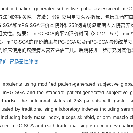
atient-generated subjective global assessme
价方法间的相关性。
方法：
分别应用单项营养指标，包括血清前
SGA和mPG-SGA评价本院外科258例胃肠癌症病人入院营养状
相关性。
结果：
mPG-SGA的平均评价时间（302.2±15.7） min相较
4%。mPG-SGA的评价结果与PG-SGA以及mPG-SGA与传
于国内临床使用的癌症病人营养评估工具。后期将进一步研究对其
评价,
胃肠恶性肿瘤
of inpatients using modified patient-generated subjective gl
en mPG-SGA and the standard patient-generated subjective 
ethods:
The nutritional status of 258 patients with gastric
luated by traditional single laboratory indexes including ser
ncluding body mass index, triceps skinfold, or arm muscle
etween mPG-SGA and each traditional single nutrition evaluat