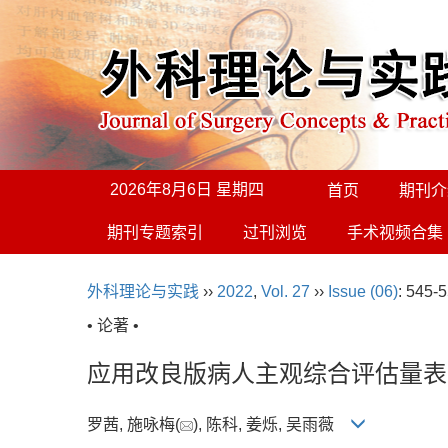
2026年8月6日 星期四
首页
期刊介
期刊专题索引
过刊浏览
手术视频合集
外科理论与实践
››
2022
,
Vol. 27
››
Issue (06)
: 545-5
• 论著 •
应用改良版病人主观综合评估量表
罗茜, 施咏梅(
), 陈科, 姜烁, 吴雨薇