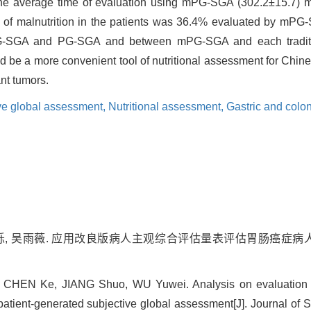
e average time of evaluation using mPG-SGA (302.2±15.7) min
of malnutrition in the patients was 36.4% evaluated by mPG-S
PG-SGA and PG-SGA and between mPG-SGA and each traditiona
e a more convenient tool of nutritional assessment for Chines
ant tumors.
ive global assessment,
Nutritional assessment,
Gastric and colo
姜烁, 吴雨薇. 应用改良版病人主观综合评估量表评估胃肠癌症病人的研
CHEN Ke, JIANG Shuo, WU Yuwei. Analysis on evaluation of
patient-generated subjective global assessment[J]. Journal of 