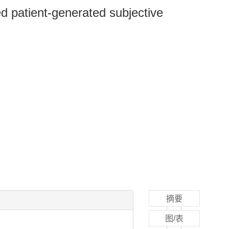
ed patient-generated subjective
摘要
图/表