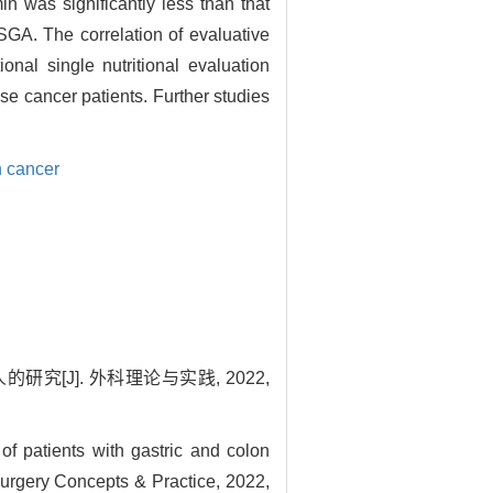
 was significantly less than that
GA. The correlation of evaluative
l single nutritional evaluation
e cancer patients. Further studies
n cancer
究[J]. 外科理论与实践, 2022,
 patients with gastric and colon
Surgery Concepts & Practice, 2022,