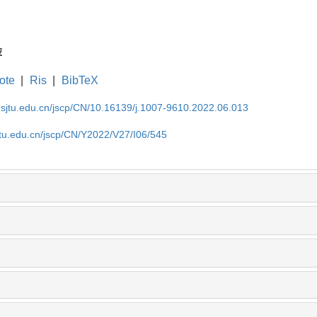
荐
ote
|
Ris
|
BibTeX
.sjtu.edu.cn/jscp/CN/10.16139/j.1007-9610.2022.06.013
jtu.edu.cn/jscp/CN/Y2022/V27/I06/545