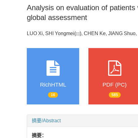
Analysis on evaluation of patients
global assessment
LUO Xi, SHI Yongmei(
), CHEN Ke, JIANG Shu
RichHTML
PDF (PC)
16
585
摘要/Abstract
摘要：