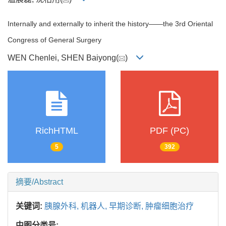
Internally and externally to inherit the history——the 3rd Oriental
Congress of General Surgery
WEN Chenlei, SHEN Baiyong(
)
RichHTML
PDF (PC)
5
392
摘要/Abstract
关键词:
胰腺外科,
机器人,
早期诊断,
肿瘤细胞治疗
中图分类号: