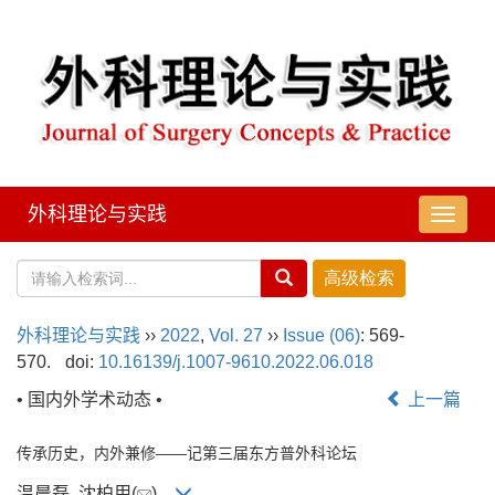
外科理论与实践
导
航
切
换
外科理论与实践
››
2022
,
Vol. 27
››
Issue (06)
: 569-
570.
doi:
10.16139/j.1007-9610.2022.06.018
• 国内外学术动态 •
上一篇
传承历史，内外兼修——记第三届东方普外科论坛
温晨磊, 沈柏用(
)