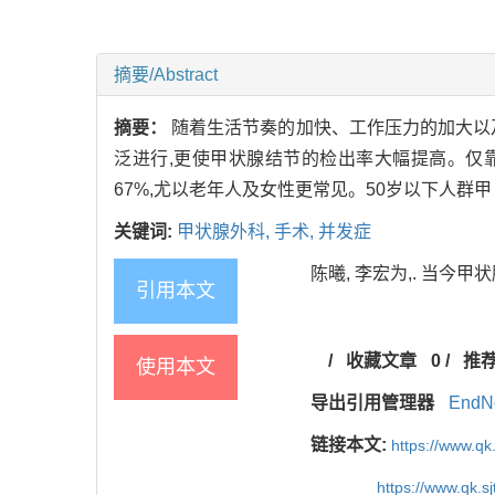
摘要/Abstract
摘要：
随着生活节奏的加快、工作压力的加大以及
泛进行,更使甲状腺结节的检出率大幅提高。仅靠
67%,尤以老年人及女性更常见。50岁以下人群甲
关键词:
甲状腺外科,
手术,
并发症
陈曦, 李宏为,. 当今甲状腺外
引用本文
/
收藏文章
0
/
推
使用本文
导出引用管理器
EndN
链接本文:
https://www.qk
https://www.qk.s