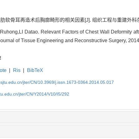
骨耳再造术后胸廓畸形的相关因素[J]. 组织工程与重建外科杂志, 2014,
ng,LI Datao. Relevant Factors of Chest Wall Deformity after
Journal of Tissue Engineering and Reconstructive Surgery, 2014
荐
ote
|
Ris
|
BibTeX
.sjtu.edu.cn/jter/CN/10.3969/j.issn.1673-0364.2014.05.017
jtu.edu.cn/jter/CN/Y2014/V10/I5/292